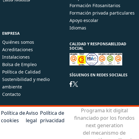
Formación Fitosanitarios
Formación privada particulares
Apoyo escolar
Idiomas
EMPRESA
Quiénes somos
CALIDAD Y RESPONSABILIDAD
SOCIAL
Acreditaciones
Instalaciones
Bolsa de Empleo
Política de Calidad
SÍGUENOS EN REDES SOCIALES
Sostenibilidad y medio
ambiente
Contacto
Programa kit digital
Política de
Aviso
Política de
financiado por los fondos
cookies
legal
privacidad
next generation
del mecanismo de