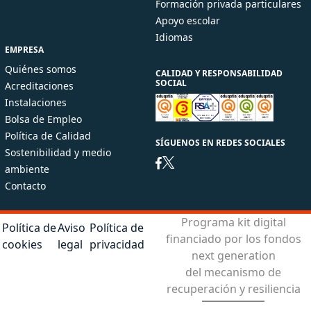
Formación privada particulares
Apoyo escolar
Idiomas
EMPRESA
Quiénes somos
CALIDAD Y RESPONSABILIDAD
SOCIAL
Acreditaciones
Instalaciones
Bolsa de Empleo
Política de Calidad
SÍGUENOS EN REDES SOCIALES
Sostenibilidad y medio
ambiente
Contacto
Programa kit digital
Política de
Aviso
Política de
financiado por los fondos
cookies
legal
privacidad
next generation
del mecanismo de
recuperación y resiliencia