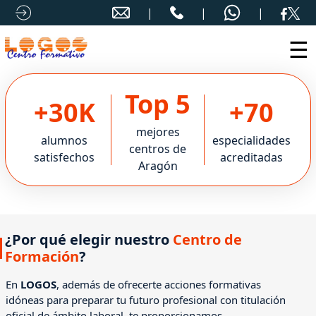
☰
Top 5
+30K
+70
mejores
alumnos
especialidades
centros de
satisfechos
acreditadas
Aragón
¿Por qué elegir nuestro
Centro de
Formación
?
En
LOGOS
, además de ofrecerte acciones formativas
idóneas para preparar tu futuro profesional con titulación
oficial de ámbito laboral, te proporcionamos