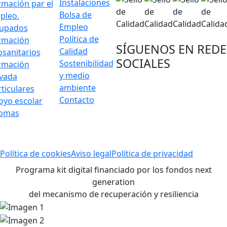
Instalaciones
rmación par el
Bolsa de
pleo.
Empleo
upados
Política de
rmación
SÍGUENOS EN REDE
Calidad
osanitarios
SOCIALES
Sostenibilidad
rmación
y medio
ivada
ambiente
ticulares
Contacto
oyo escolar
iomas
Política de cookies
Aviso legal
Política de privacidad
Programa kit digital financiado por los fondos next
generation
del mecanismo de recuperación y resiliencia