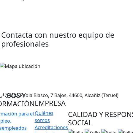
Contacta con nuestro
equipo de
profesionales
978 833 465
678 228 319
info@logosformacion.net
URSOS Y
Plaza Paola Blasco, 7 Bajos, 44600, Alcañiz (Teruel)
EMPRESA
ORMACIÓN
CALIDAD Y RESPON
Quiénes
rmación para el
somos
pleo.
SOCIAL
Acreditaciones
sempleados