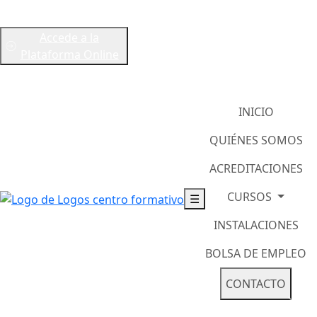
info@logosformacion.net
Accede a la
978833465
Plataforma Online
678228319
INICIO
QUIÉNES SOMOS
ACREDITACIONES
CURSOS
☰
INSTALACIONES
BOLSA DE EMPLEO
CONTACTO