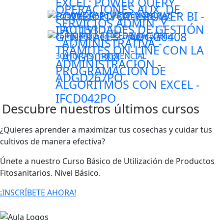
EXCEL: POWER ǪUERY,
OPERACIONES AUX. DE
POWER PIVOT Y POWER BI -
350 HORAS | PRESENCIAL
SERVICIOS ADMIN. Y
ACTIVIDADES DE GESTIÓN
IFCT153
GENERALES - ADGG0408
25 HORAS | TELEFORMACIÓN
ADMINISTRATIVA -
TRÁMITES ON-LINE CON LA
ADGD0308
30 HORAS | PRESENCIAL
ADMINISTRACIÓN -
PROGRAMACIÓN DE
ADGD267PO
ALGORITMOS CON EXCEL -
IFCD042PO
Descubre nuestros últimos cursos
¿Quieres aprender a maximizar tus cosechas y cuidar tus
cultivos de manera efectiva?
Únete a nuestro Curso Básico de Utilización de Productos
Fitosanitarios. Nivel Básico.
¡INSCRÍBETE AHORA!