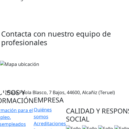
Contacta con nuestro
equipo de
profesionales
978 833 465
678 228 319
info@logosformacion.net
URSOS Y
Plaza Paola Blasco, 7 Bajos, 44600, Alcañiz (Teruel)
EMPRESA
ORMACIÓN
CALIDAD Y RESPON
Quiénes
rmación para el
somos
pleo.
SOCIAL
Acreditaciones
sempleados