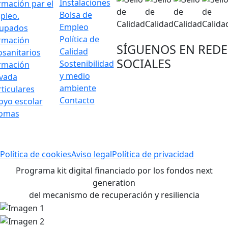
Instalaciones
rmación par el
Bolsa de
pleo.
Empleo
upados
Política de
rmación
SÍGUENOS EN REDE
Calidad
osanitarios
SOCIALES
Sostenibilidad
rmación
y medio
ivada
ambiente
ticulares
Contacto
oyo escolar
iomas
Política de cookies
Aviso legal
Política de privacidad
Programa kit digital financiado por los fondos next
generation
del mecanismo de recuperación y resiliencia