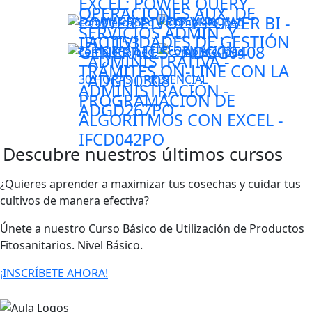
EXCEL: POWER ǪUERY,
OPERACIONES AUX. DE
POWER PIVOT Y POWER BI -
350 HORAS | PRESENCIAL
SERVICIOS ADMIN. Y
ACTIVIDADES DE GESTIÓN
IFCT153
GENERALES - ADGG0408
25 HORAS | TELEFORMACIÓN
ADMINISTRATIVA -
TRÁMITES ON-LINE CON LA
ADGD0308
30 HORAS | PRESENCIAL
ADMINISTRACIÓN -
PROGRAMACIÓN DE
ADGD267PO
ALGORITMOS CON EXCEL -
IFCD042PO
Descubre nuestros últimos cursos
¿Quieres aprender a maximizar tus cosechas y cuidar tus
cultivos de manera efectiva?
Únete a nuestro Curso Básico de Utilización de Productos
Fitosanitarios. Nivel Básico.
¡INSCRÍBETE AHORA!