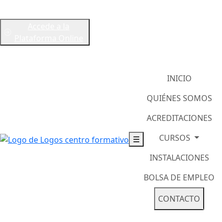
info@logosformacion.net
Accede a la
978833465
Plataforma Online
678228319
INICIO
QUIÉNES SOMOS
ACREDITACIONES
CURSOS
☰
INSTALACIONES
BOLSA DE EMPLEO
CONTACTO