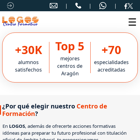
☰
Top 5
+30K
+70
mejores
alumnos
especialidades
centros de
satisfechos
acreditadas
Aragón
¿Por qué elegir nuestro
Centro de
Formación
?
En
LOGOS
, además de ofrecerte acciones formativas
idóneas para preparar tu futuro profesional con titulación
oficial de ámbito laboral, te proporcionamos