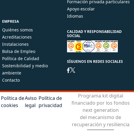
Formación privada particulares
Apoyo escolar
Idiomas
EMPRESA
Quiénes somos
CALIDAD Y RESPONSABILIDAD
SOCIAL
Acreditaciones
Instalaciones
Bolsa de Empleo
Política de Calidad
SÍGUENOS EN REDES SOCIALES
Sostenibilidad y medio
ambiente
Contacto
Programa kit digital
Política de
Aviso
Política de
financiado por los fondos
cookies
legal
privacidad
next generation
del mecanismo de
recuperación y resiliencia