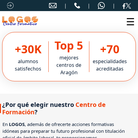
☰
Top 5
+30K
+70
mejores
alumnos
especialidades
centros de
satisfechos
acreditadas
Aragón
¿Por qué elegir nuestro
Centro de
Formación
?
En
LOGOS
, además de ofrecerte acciones formativas
idóneas para preparar tu futuro profesional con titulación
oficial de ámbito laboral, te proporcionamos