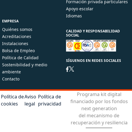
Formación privada particulares
Apoyo escolar
Idiomas
EMPRESA
Quiénes somos
CALIDAD Y RESPONSABILIDAD
SOCIAL
Acreditaciones
Instalaciones
Bolsa de Empleo
Política de Calidad
SÍGUENOS EN REDES SOCIALES
Sostenibilidad y medio
ambiente
Contacto
Programa kit digital
Política de
Aviso
Política de
financiado por los fondos
cookies
legal
privacidad
next generation
del mecanismo de
recuperación y resiliencia